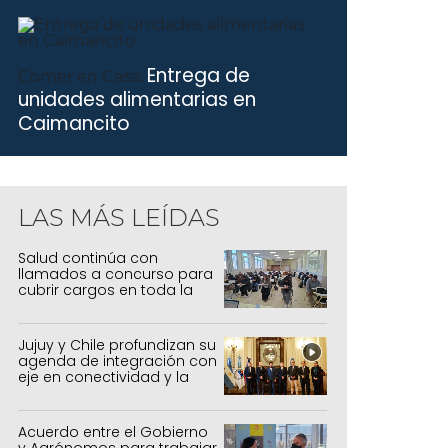
Entrega de
Comer en Casa.
unidades alimentarias en
Caimancito
LAS MÁS LEÍDAS
Salud continúa con
llamados a concurso para
cubrir cargos en toda la
provincia
Jujuy y Chile profundizan su
agenda de integración con
eje en conectividad y la
mejora del Paso de Jama
Acuerdo entre el Gobierno
y Agrónomos para trabajar