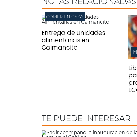
NOTAS RELACIONADAS
COMER EN CASA
Entrega de unidades
alimentarias en
Caimancito
M
Li
pa
pr
EC
TE PUEDE INTERESAR