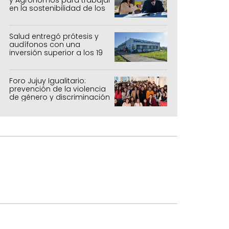
en la sostenibilidad de los
sistemas productivos
agrícolas, pecuarios y
forestal
Salud entregó prótesis y
audífonos con una
inversión superior a los 19
millones de pesos
Foro Jujuy Igualitario:
prevención de la violencia
de género y discriminación