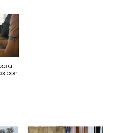
para
as con