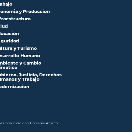
abajo
onomia y Producción
fraestructura
lud
ucación
guridad
ltura y Turismo
sarrollo Humano
mbiente y Cambio
imático
bierno, Justicia, Derechos
manos y Trabajo
dernizacion
 de Comunicación y Gobierno Abierto