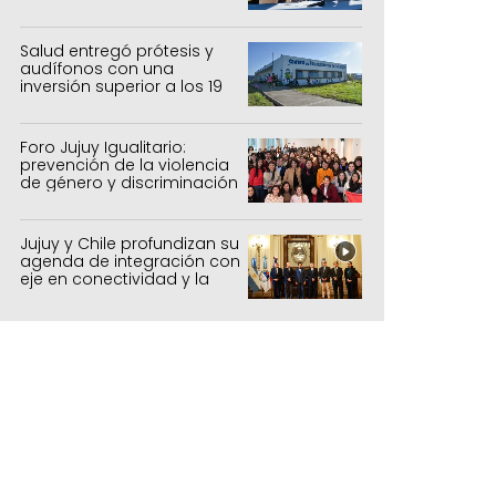
sistemas productivos
agrícolas, pecuarios y
forestal
Salud entregó prótesis y
audífonos con una
inversión superior a los 19
millones de pesos
Foro Jujuy Igualitario:
prevención de la violencia
de género y discriminación
Jujuy y Chile profundizan su
agenda de integración con
eje en conectividad y la
mejora del Paso de Jama