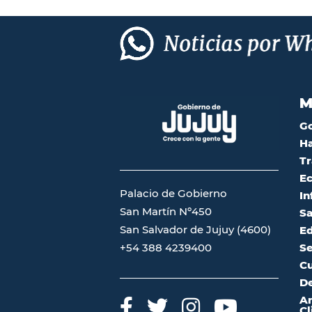
M
G
Ha
Tr
Ec
Palacio de Gobierno
In
San Martín Nº450
Sa
San Salvador de Jujuy (4600)
Ed
Se
+54 388 4239400
Cu
De
A
Cl