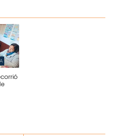
IA
corrió
de