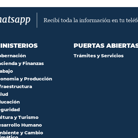
INISTERIOS
PUERTAS ABIERTA
obernación
Trámites y Servicios
cienda y Finanzas
abajo
onomia y Producción
fraestructura
lud
ucación
guridad
ltura y Turismo
sarrollo Humano
mbiente y Cambio
imático