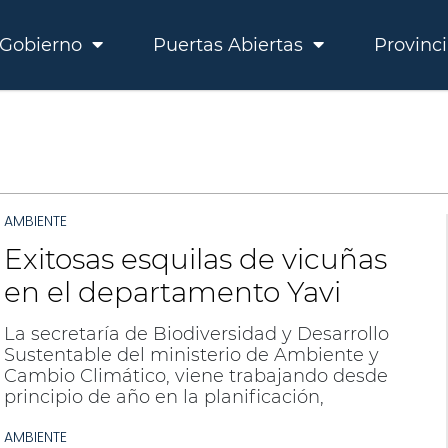
Gobierno
Puertas Abiertas
Provinc
AMBIENTE
Exitosas esquilas de vicuñas
en el departamento Yavi
La secretaría de Biodiversidad y Desarrollo
Sustentable del ministerio de Ambiente y
Cambio Climático, viene trabajando desde
principio de año en la planificación,
organización, y operatividad de los chakus,
AMBIENTE
junto a las Comunidades Andinas