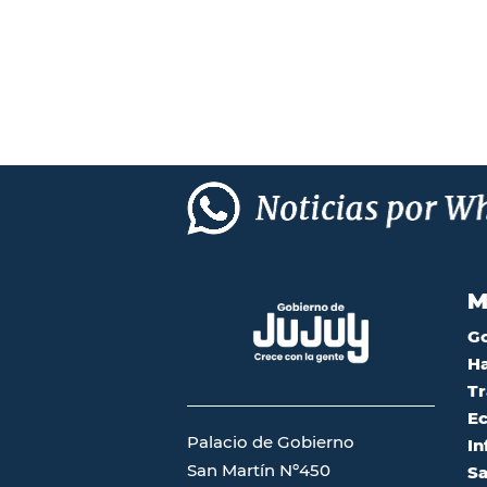
M
G
Ha
Tr
Ec
Palacio de Gobierno
In
San Martín Nº450
Sa