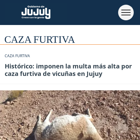
CAZA FURTIVA
CAZA FURTIVA
Histórico: imponen la multa más alta por
caza furtiva de vicuñas en Jujuy