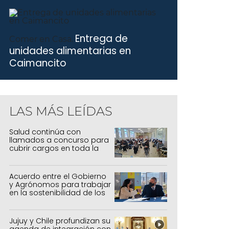
Entrega de
Comer en Casa.
unidades alimentarias en
Caimancito
LAS MÁS LEÍDAS
Salud continúa con
llamados a concurso para
cubrir cargos en toda la
provincia
Acuerdo entre el Gobierno
y Agrónomos para trabajar
en la sostenibilidad de los
sistemas productivos
agrícolas, pecuarios y
forestal
Jujuy y Chile profundizan su
agenda de integración con