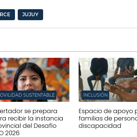
ARCE
JUJUY
OVILIDAD SUSTENTABLE
INCLUSIÓN
bertador se prepara
Espacio de apoyo 
ra recibir la instancia
familias de person
ovincial del Desafío
discapacidad
O 2026