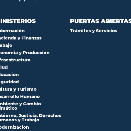
INISTERIOS
PUERTAS ABIERTA
obernación
Trámites y Servicios
cienda y Finanzas
abajo
onomia y Producción
fraestructura
lud
ucación
guridad
ltura y Turismo
sarrollo Humano
mbiente y Cambio
imático
bierno, Justicia, Derechos
manos y Trabajo
dernizacion