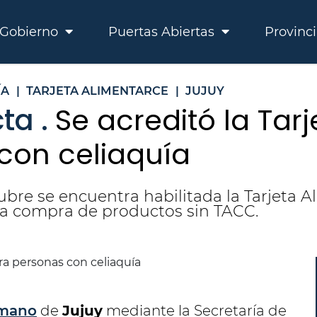
Gobierno
Puertas Abiertas
Provinc
ÍA
|
TARJETA ALIMENTARCE
|
JUJUY
ta .
Se acreditó la Tar
con celiaquía
bre se encuentra habilitada la Tarjeta A
 la compra de productos sin TACC.
umano
de
Jujuy
mediante la Secretaría de