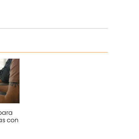
para
as con