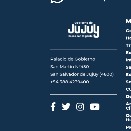
M
G
Ha
Tr
Ec
Palacio de Gobierno
In
San Martín Nº450
Sa
San Salvador de Jujuy (4600)
Ed
Se
+54 388 4239400
Cu
De
A
Cl
Go
Hu
Mo