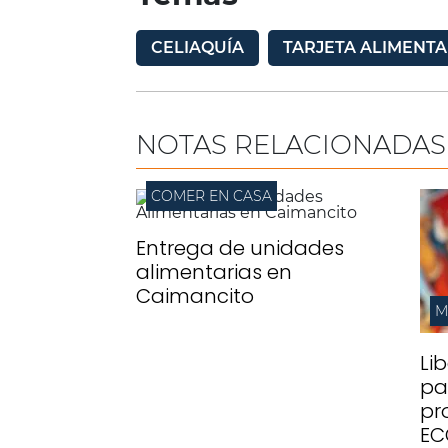
CELIAQUÍA
TARJETA ALIMENT
NOTAS RELACIONADAS
COMER EN CASA
Entrega de unidades
alimentarias en
Caimancito
M
Li
pa
pr
EC