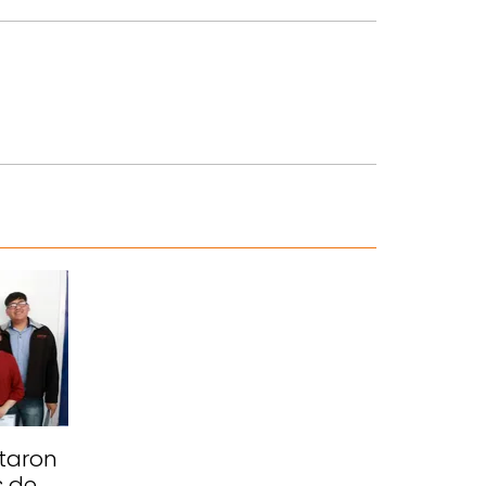
taron
s de