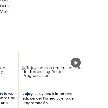
icas
EMSE
uctura.
Jujuy.
Jujuy lanzó la tercera
 obras de
edición del Torneo Jujeño de
en el
Programación