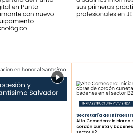
gital en Punta
sus primeras práct
amante con nuevo
profesionales en J
uipamiento
cnológico
ocesión y
antísimo Salvador
INFRAESTRUCTURA Y VIVIENDA
Secretaría de Infraestr
Alto Comedero: iniciaron
cordón cuneta y badenes 
sector B2