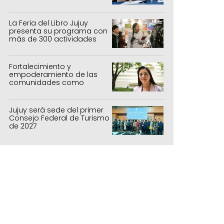
sistemas productivos
agrícolas, pecuarios y
forestal
La Feria del Libro Jujuy
presenta su programa con
más de 300 actividades
para todas las edades
Fortalecimiento y
empoderamiento de las
comunidades como
política de estado
Jujuy será sede del primer
Consejo Federal de Turismo
de 2027