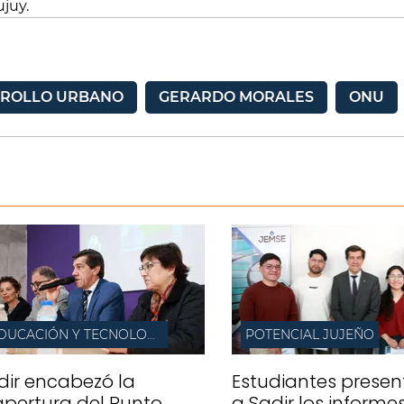
juy.
ROLLO URBANO
GERARDO MORALES
ONU
EDUCACIÓN Y TECNOLOGÍA
POTENCIAL JUJEÑO
dir encabezó la
Estudiantes presen
apertura del Punto
a Sadir los informe