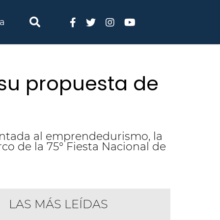
ia
 su propuesta de
entada al emprendedurismo, la
co de la 75° Fiesta Nacional de
LAS MÁS LEÍDAS
l Congreso de la Juventud llevó su propu