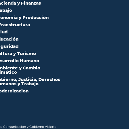
cienda y Finanzas
abajo
onomia y Producción
fraestructura
lud
ucación
guridad
ltura y Turismo
sarrollo Humano
mbiente y Cambio
imático
bierno, Justicia, Derechos
manos y Trabajo
dernizacion
 de Comunicación y Gobierno Abierto