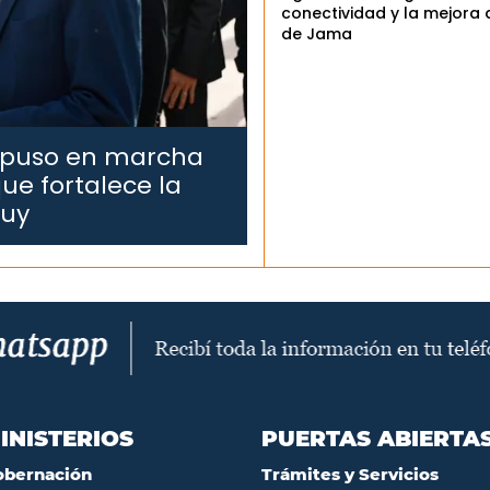
conectividad y la mejora 
de Jama
 puso en marcha
ue fortalece la
juy
INISTERIOS
PUERTAS ABIERTA
obernación
Trámites y Servicios