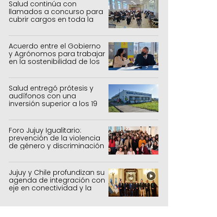
ebate a San Pedro
Salud continúa con
llamados a concurso para
cubrir cargos en toda la
provincia
Acuerdo entre el Gobierno
y Agrónomos para trabajar
en la sostenibilidad de los
sistemas productivos
agrícolas, pecuarios y
forestal
Salud entregó prótesis y
audífonos con una
inversión superior a los 19
millones de pesos
Foro Jujuy Igualitario:
prevención de la violencia
de género y discriminación
Jujuy y Chile profundizan su
agenda de integración con
eje en conectividad y la
mejora del Paso de Jama