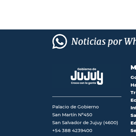
M
G
Ha
Tr
Ec
Palacio de Gobierno
In
San Martín Nº450
Sa
San Salvador de Jujuy (4600)
Ed
Se
+54 388 4239400