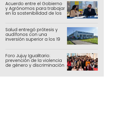
Acuerdo entre el Gobierno
y Agrónomos para trabajar
en la sostenibilidad de los
sistemas productivos
agrícolas, pecuarios y
forestal
Salud entregó prótesis y
audífonos con una
inversión superior a los 19
millones de pesos
Foro Jujuy Igualitario:
prevención de la violencia
de género y discriminación