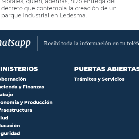
Morales, quien, además, hizo entrega del
decreto que contempla la creación de un
parque industrial en Ledesma.
INISTERIOS
PUERTAS ABIERTA
obernación
Trámites y Servicios
cienda y Finanzas
abajo
onomia y Producción
fraestructura
lud
ucación
guridad