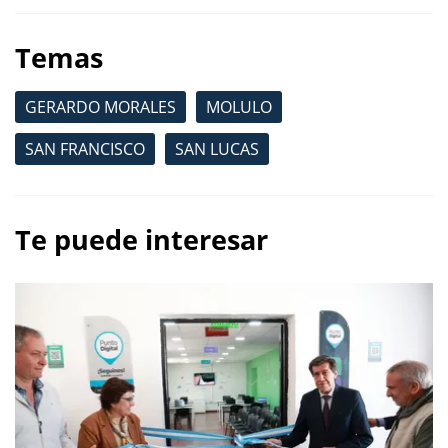
Temas
GERARDO MORALES
MOLULO
SAN FRANCISCO
SAN LUCAS
Te puede interesar