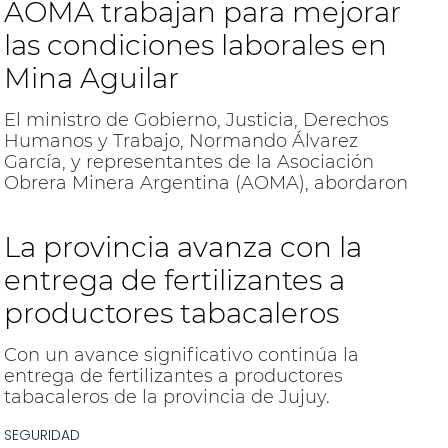
AOMA trabajan para mejorar
las condiciones laborales en
Mina Aguilar
El ministro de Gobierno, Justicia, Derechos
Humanos y Trabajo, Normando Álvarez
García, y representantes de la Asociación
Obrera Minera Argentina (AOMA), abordaron
las problemáticas laborales y de seguridad
que afectan a los trabajadores de Mina
La provincia avanza con la
Aguilar.
entrega de fertilizantes a
productores tabacaleros
Con un avance significativo continúa la
entrega de fertilizantes a productores
tabacaleros de la provincia de Jujuy.
SEGURIDAD