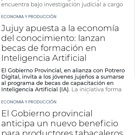
encuentra bajo investigación judicial a cargo
del Ministerio Público de la Acusación, con
ECONOMIA Y PRODUCCIÓN
las actuaciones correspondientes en pleno
desarrollo el ministerio de Seguridad informó
Jujuy apuesta a la economía
que desde el primer momento puso a
disposición de la Justicia todos los recursos
del conocimiento: lanzan
necesarios, garantizando la intervención
becas de formación en
inmediata de los organismos competentes y
el resguardo de las actuaciones, en el marco
Inteligencia Artificial
de un proceso que permitirá esclarecer lo
ocurrido y determinar eventuales
El Gobierno Provincial, en alianza con
Potrero
responsabilidades.
Digital
, invita a los jóvenes jujeños a sumarse
al programa de
becas de capacitación en
Inteligencia Artificial (IA)
. La iniciativa forma
parte de un trayecto educativo federal
ECONOMIA Y PRODUCCIÓN
diseñado para fortalecer el talento joven y
fomentar vocaciones tecnológicas en toda la
El Gobierno provincial
región.
anticipa un nuevo beneficio
para productores tabacaleros