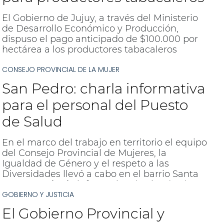
El Gobierno de Jujuy, a través del Ministerio
de Desarrollo Económico y Producción,
dispuso el pago anticipado de $100.000 por
hectárea a los productores tabacaleros
jujeños, en el marco del Subcomponente de
CONSEJO PROVINCIAL DE LA MUJER
Compensación de Gasto en Carburantes.
San Pedro: charla informativa
para el personal del Puesto
de Salud
En el marco del trabajo en territorio el equipo
del Consejo Provincial de Mujeres, la
Igualdad de Género y el respeto a las
Diversidades llevó a cabo en el barrio Santa
Rosa una
charla
informativa destinada al
GOBIERNO Y JUSTICIA
personal del Puesto de Salud.
El Gobierno Provincial y