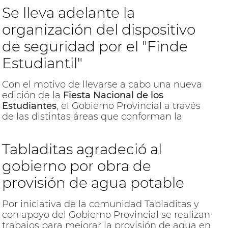
Se lleva adelante la
organización del dispositivo
de seguridad por el "Finde
Estudiantil"
Con el motivo de llevarse a cabo una nueva
edición de la
Fiesta Nacional de los
Estudiantes
, el Gobierno Provincial a través
de las distintas áreas que conforman la
Policía, viene realizando distintos encuentros
que permitirán que esta nueva edición de la
Tabladitas agradeció al
FNE, pueda desarrollarse dentro de los
marcos de seguridad estipulados.
gobierno por obra de
provisión de agua potable
Por iniciativa de la comunidad Tabladitas y
con apoyo del Gobierno Provincial se realizan
trabajos para mejorar la provisión de agua en