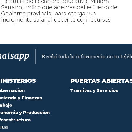
La titular de la cartera educativa, Miriam
Serrano, indicó que además del esfuerzo del
Gobierno provincial para otorgar un
incremento salarial docente con recursos
propios, una ayuda escolar de $15000 y una
Canasta Escolar con precios acordados con
comerciantes, el Ministerio de Educación
lleva adelante una serie de acciones que
permitan garantizar un normal desarrollo del
Ciclo Lectivo.
INISTERIOS
PUERTAS ABIERTA
obernación
Trámites y Servicios
cienda y Finanzas
abajo
onomia y Producción
fraestructura
lud