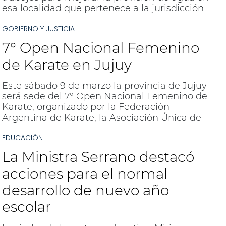
esa localidad que pertenece a la jurisdicción
de Abra Pampa. La obra, se ejecuta junto a
GOBIERNO Y JUSTICIA
Agua Potable de Jujuy, y mejorará
significativamente la calidad de vida de los
7° Open Nacional Femenino
habitantes del pueblo.
de Karate en Jujuy
Este sábado 9 de marzo la provincia de Jujuy
será sede del 7° Open Nacional Femenino de
Karate, organizado por la Federación
Argentina de Karate, la Asociación Única de
Karate, el Gobierno de la Provincia y el
EDUCACIÓN
municipio capitalino.
La Ministra Serrano destacó
acciones para el normal
desarrollo de nuevo año
escolar