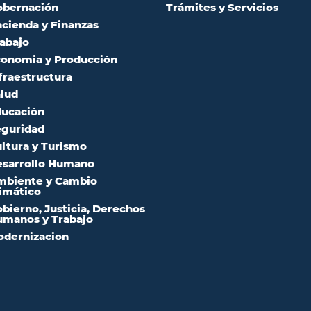
obernación
Trámites y Servicios
cienda y Finanzas
abajo
onomia y Producción
fraestructura
lud
ucación
guridad
ltura y Turismo
sarrollo Humano
mbiente y Cambio
imático
bierno, Justicia, Derechos
manos y Trabajo
dernizacion