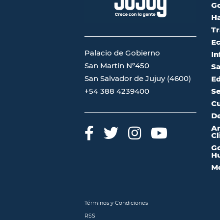
G
Ha
Tr
Ec
Palacio de Gobierno
In
San Martín Nº450
Sa
San Salvador de Jujuy (4600)
Ed
Se
+54 388 4239400
Cu
De
A
Cl
Go
Hu
Mo
Términos y Condiciones
RSS