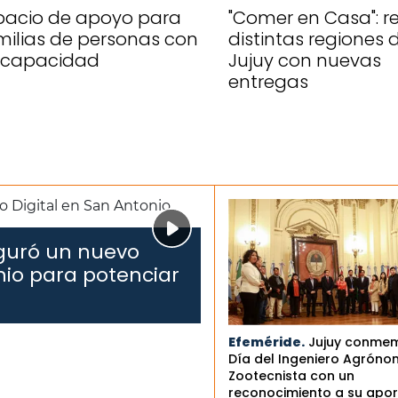
pacio de apoyo para
"Comer en Casa": re
milias de personas con
distintas regiones 
scapacidad
Jujuy con nuevas
entregas
uguró un nuevo
nio para potenciar
Efeméride.
Jujuy conmem
Día del Ingeniero Agróno
Zootecnista con un
reconocimiento a su apor