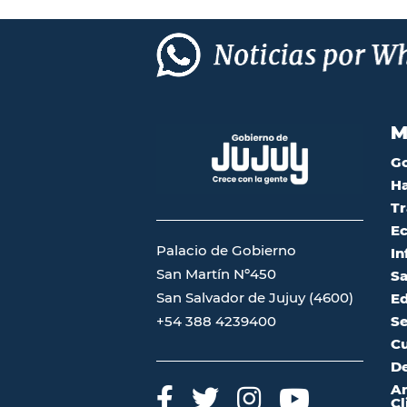
M
G
Ha
Tr
Ec
Palacio de Gobierno
In
San Martín Nº450
Sa
San Salvador de Jujuy (4600)
Ed
Se
+54 388 4239400
Cu
De
A
Cl