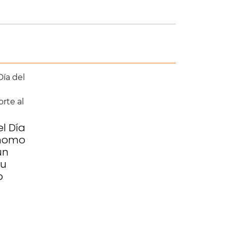
l Día
ónomo
un
su
o