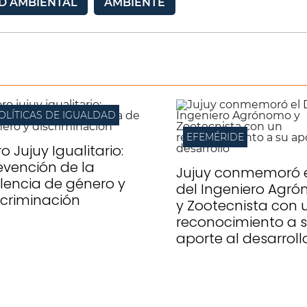
AD AMBIENTAL
AMBIENTE
OLÍTICAS DE IGUALDAD
EFEMÉRIDE
o Jujuy Igualitario:
evención de la
Jujuy conmemoró e
olencia de género y
del Ingeniero Agr
scriminación
y Zootecnista con 
reconocimiento a 
aporte al desarroll