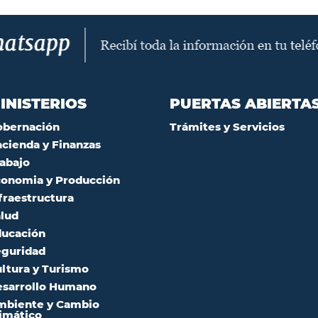
INISTERIOS
PUERTAS ABIERTA
obernación
Trámites y Servicios
cienda y Finanzas
abajo
onomia y Producción
fraestructura
lud
ucación
guridad
ltura y Turismo
sarrollo Humano
mbiente y Cambio
imático