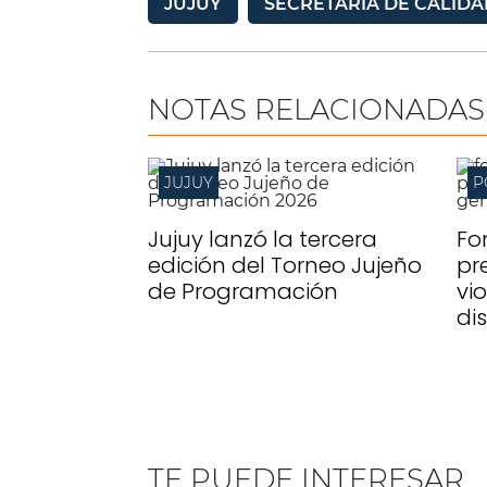
JUJUY
SECRETARÍA DE CALID
NOTAS RELACIONADAS
JUJUY
P
Jujuy lanzó la tercera
For
edición del Torneo Jujeño
pr
de Programación
vi
di
TE PUEDE INTERESAR