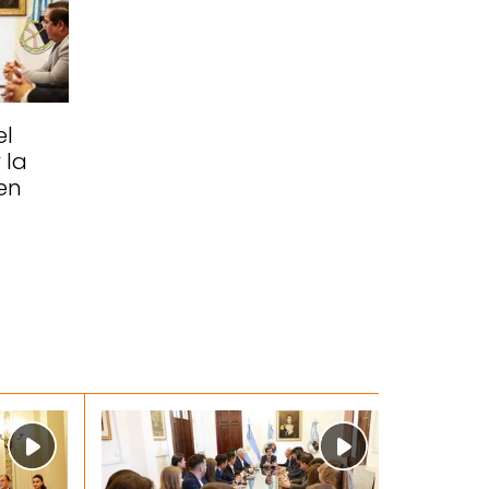
el
 la
en