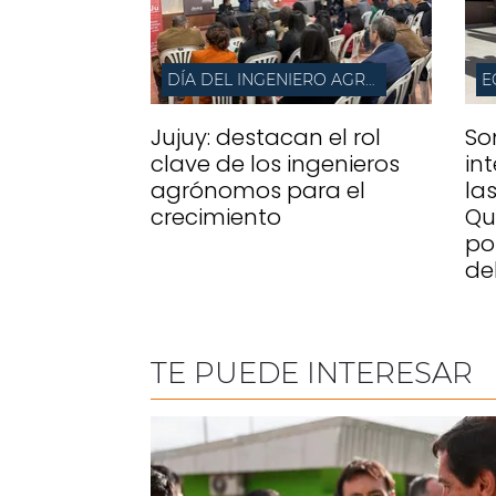
DÍA DEL INGENIERO AGRÓNOMO
Jujuy: destacan el rol
So
clave de los ingenieros
in
agrónomos para el
la
crecimiento
Qu
po
de
TE PUEDE INTERESAR