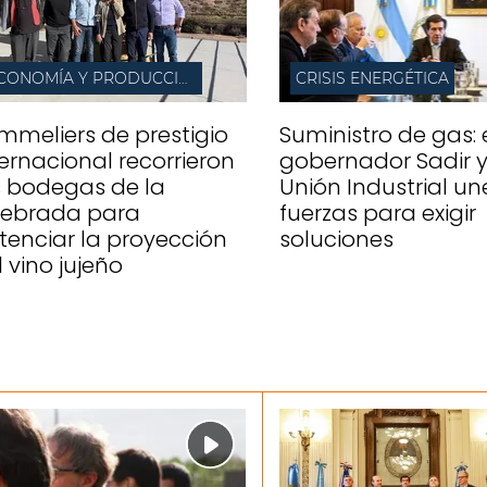
ECONOMÍA Y PRODUCCIÓN
CRISIS ENERGÉTICA
mmeliers de prestigio
Suministro de gas: 
ternacional recorrieron
gobernador Sadir y
s bodegas de la
Unión Industrial un
ebrada para
fuerzas para exigir
tenciar la proyección
soluciones
l vino jujeño