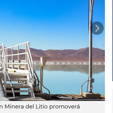
ón Minera del Litio promoverá
L