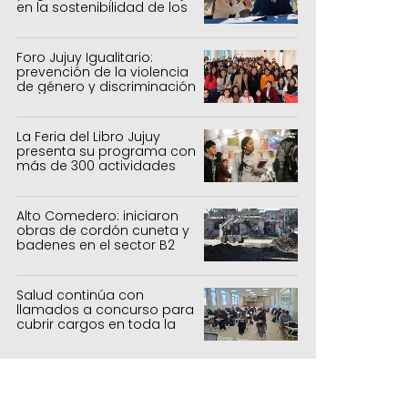
versiones en Jujuy.
en la sostenibilidad de los
sistemas productivos
agrícolas, pecuarios y
forestal
Foro Jujuy Igualitario:
prevención de la violencia
de género y discriminación
La Feria del Libro Jujuy
presenta su programa con
más de 300 actividades
para todas las edades
Alto Comedero: iniciaron
obras de cordón cuneta y
badenes en el sector B2
Salud continúa con
llamados a concurso para
cubrir cargos en toda la
provincia