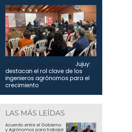
Jujuy:
Día del Ingeniero Agrónomo .
destacan el rol clave de los
ingenieros agrónomos para el
crecimiento
LAS MÁS LEÍDAS
a constitución de la Región Minera del L
Acuerdo entre el Gobierno
y Agrónomos para trabajar