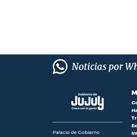
M
G
Ha
Tr
Ec
Palacio de Gobierno
In