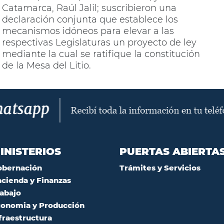
Catamarca, Raúl Jalil; suscribieron una
declaración conjunta que establece los
mecanismos idóneos para elevar a las
respectivas Legislaturas un proyecto de ley
mediante la cual se ratifique la constitución
de la Mesa del Litio.
INISTERIOS
PUERTAS ABIERTA
obernación
Trámites y Servicios
cienda y Finanzas
abajo
onomia y Producción
fraestructura