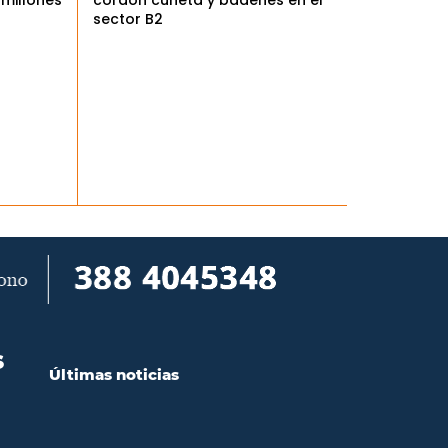
cordón cuneta y badenes en el
sector B2
S
Últimas noticias