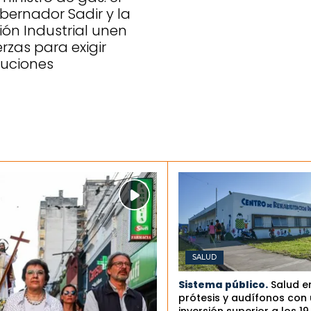
bernador Sadir y la
ión Industrial unen
erzas para exigir
luciones
SALUD
Sistema público.
Salud e
prótesis y audífonos con
inversión superior a los 19