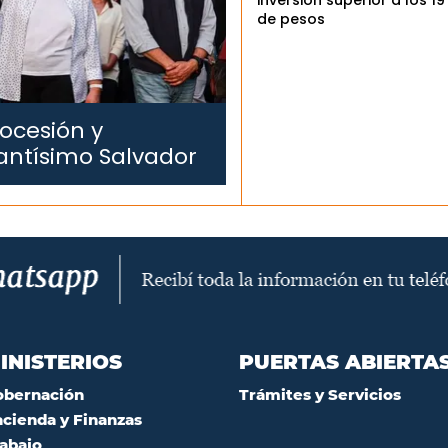
de pesos
ocesión y
antísimo Salvador
INISTERIOS
PUERTAS ABIERTA
obernación
Trámites y Servicios
cienda y Finanzas
abajo