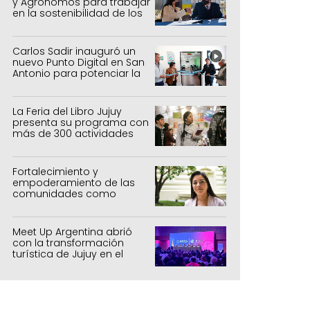
y Agrónomos para trabajar
en la sostenibilidad de los
sistemas productivos
agrícolas, pecuarios y
forestal
Carlos Sadir inauguró un
nuevo Punto Digital en San
Antonio para potenciar la
inclusión tecnológica
La Feria del Libro Jujuy
presenta su programa con
más de 300 actividades
para todas las edades
Fortalecimiento y
empoderamiento de las
comunidades como
política de estado
Meet Up Argentina abrió
con la transformación
turística de Jujuy en el
centro