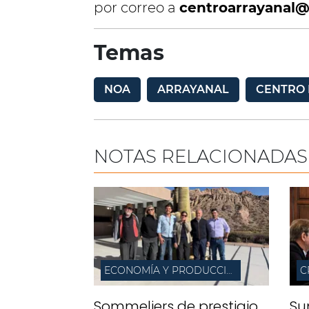
por correo a
centroarrayanal
Temas
NOA
ARRAYANAL
CENTRO 
NOTAS RELACIONADAS
ECONOMÍA Y PRODUCCIÓN
C
Sommeliers de prestigio
Su