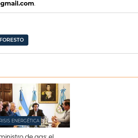
@gmail.com
.
FORESTO
RISIS ENERGÉTICA
ministro de gas: el