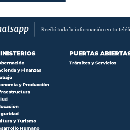
INISTERIOS
PUERTAS ABIERTA
obernación
Trámites y Servicios
cienda y Finanzas
abajo
onomia y Producción
fraestructura
lud
ucación
guridad
ltura y Turismo
sarrollo Humano