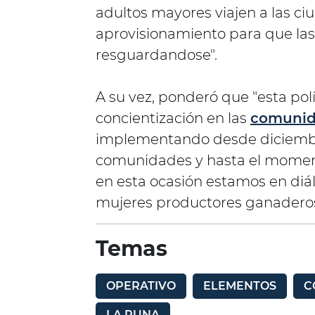
adultos mayores viajen a las c
aprovisionamiento para que las
resguardandose".
A su vez, ponderó que "esta po
concientización en las
comunid
implementando desde diciembr
comunidades y hasta el moment
en esta ocasión estamos en diá
mujeres productores ganaderos
Temas
OPERATIVO
ELEMENTOS
C
LA PUNA