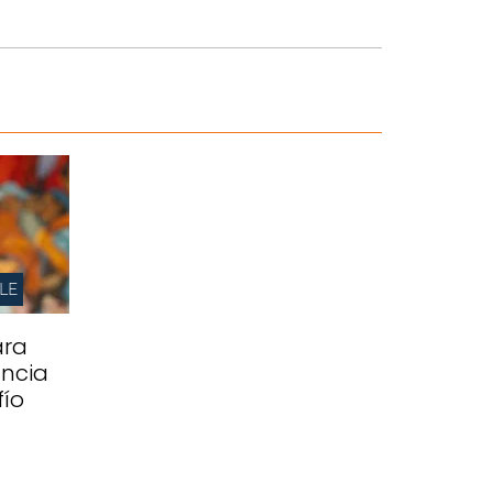
LE
ara
ancia
fío