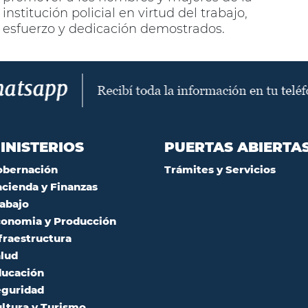
institución policial en virtud del trabajo,
esfuerzo y dedicación demostrados.
INISTERIOS
PUERTAS ABIERTA
obernación
Trámites y Servicios
cienda y Finanzas
abajo
onomia y Producción
fraestructura
lud
ucación
guridad
ltura y Turismo