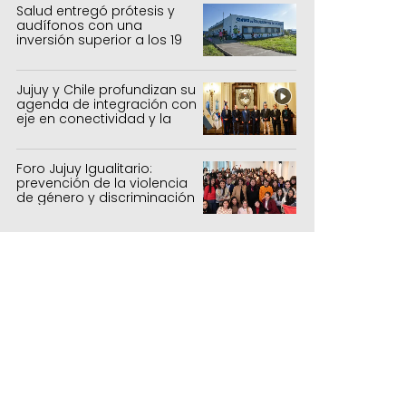
forestal
Salud entregó prótesis y
audífonos con una
inversión superior a los 19
millones de pesos
Jujuy y Chile profundizan su
agenda de integración con
eje en conectividad y la
mejora del Paso de Jama
Foro Jujuy Igualitario:
prevención de la violencia
de género y discriminación