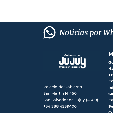
M
G
Ha
Tr
Ec
Palacio de Gobierno
In
San Martín Nº450
Sa
San Salvador de Jujuy (4600)
Ed
Se
+54 388 4239400
Cu