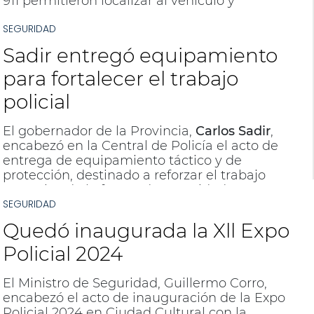
911 permitieron localizar al vehículo y
concretar la detención de su conductor tras
SEGURIDAD
una peligrosa fuga por distintos sectores de
la ciudad.
Sadir entregó equipamiento
para fortalecer el trabajo
policial
El gobernador de la Provincia,
Carlos Sadir
,
encabezó en la Central de Policía el acto de
entrega de equipamiento táctico y de
protección, destinado a reforzar el trabajo
operativo de la fuerza de seguridad. Esta
SEGURIDAD
inversión forma parte del plan de
modernización y actualización de los
Quedó inaugurada la Xll Expo
recursos policiales.
Policial 2024
El Ministro de Seguridad, Guillermo Corro,
encabezó el acto de inauguración de la Expo
Policial 2024 en Ciudad Cultural con la