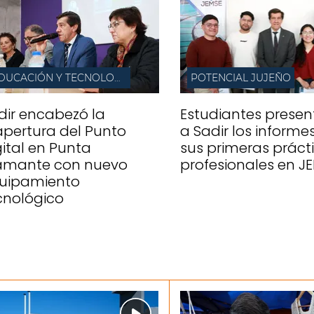
EDUCACIÓN Y TECNOLOGÍA
POTENCIAL JUJEÑO
dir encabezó la
Estudiantes presen
apertura del Punto
a Sadir los informe
gital en Punta
sus primeras práct
amante con nuevo
profesionales en J
uipamiento
cnológico