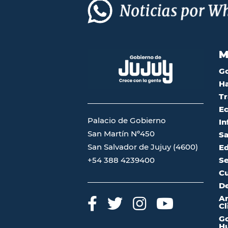
M
G
Ha
Tr
Ec
Palacio de Gobierno
In
San Martín Nº450
Sa
San Salvador de Jujuy (4600)
Ed
Se
+54 388 4239400
Cu
De
A
Cl
Go
Hu