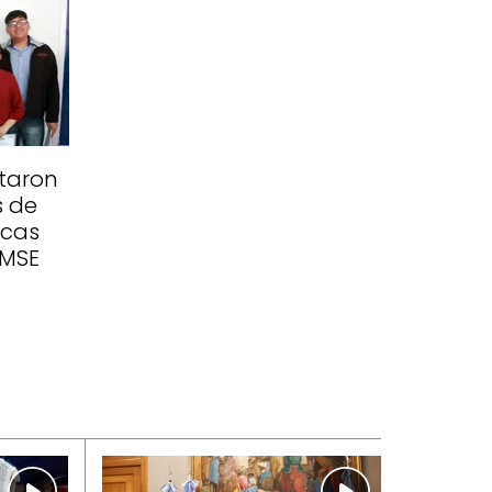
taron
s de
icas
EMSE