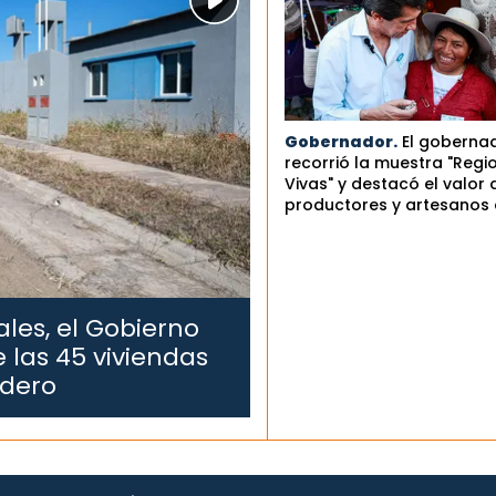
Gobernador.
El goberna
recorrió la muestra "Regi
Vivas" y destacó el valor 
productores y artesanos 
les, el Gobierno
 las 45 viviendas
edero