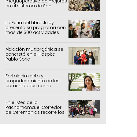
megaoperativo de mejoras
en el sistema de San
Salvador y Alto Comedero
La Feria del Libro Jujuy
presenta su programa con
más de 300 actividades
para todas las edades
Ablación multiorgánica se
concretó en el Hospital
Pablo Soria
Fortalecimiento y
empoderamiento de las
comunidades como
política de estado
En el Mes de la
Pachamama, el Corredor
de Ceremonias recorre los
centros culturales de la
capital