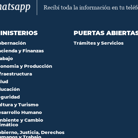
INISTERIOS
PUERTAS ABIERTA
obernación
Trámites y Servicios
cienda y Finanzas
abajo
onomia y Producción
fraestructura
lud
ucación
guridad
ltura y Turismo
sarrollo Humano
mbiente y Cambio
imático
bierno, Justicia, Derechos
manos y Trabajo