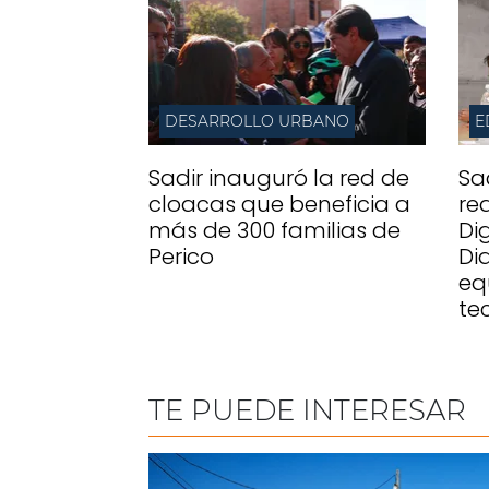
DESARROLLO URBANO
Sadir inauguró la red de
Sa
cloacas que beneficia a
re
más de 300 familias de
Di
Perico
Di
eq
te
TE PUEDE INTERESAR