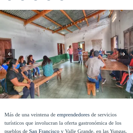
Más de una veintena de
emprendedores
de servicios
turísticos que involucran la oferta gastronómica de los
pueblos de
San Francisco
y Valle Grande, en las Yungas,