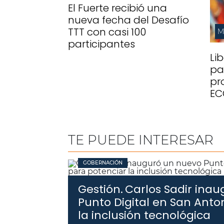
El Fuerte recibió una
nueva fecha del Desafío
TTT con casi 100
M
participantes
Li
pa
pr
EC
TE PUEDE INTERESAR
GOBERNACIÓN
Gestión.
Carlos Sadir ina
Punto Digital en San Anto
la inclusión tecnológica