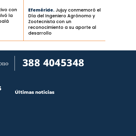
tivo con
Efeméride.
Jujuy conmemoró el
lvó la
Día del Ingeniero Agrónomo y
palá
Zootecnista con un
reconocimiento a su aporte al
desarrollo
S
Últimas noticias