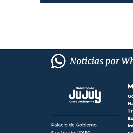
M
G
Ha
Tr
Ec
Palacio de Gobierno
In
San Martín Nº450