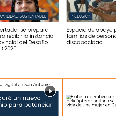
OVILIDAD SUSTENTABLE
INCLUSIÓN
bertador se prepara
Espacio de apoyo 
ra recibir la instancia
familias de person
ovincial del Desafío
discapacidad
O 2026
uguró un nuevo
nio para potenciar