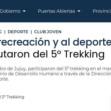
Gobierno
Puertas Abiertas
Provinc
G
|
DEPORTE
|
CLUB JOVEN
recreación y al deporte
utaron del 5º Trekking
o de Jujuy, participaron del 5º trekking en el ma
erio de Desarrollo Humano a través de la Direcció
orte.