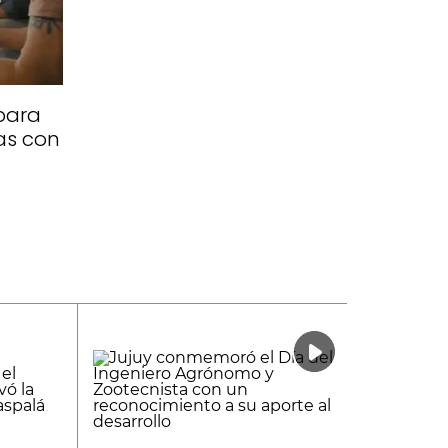
para
as con