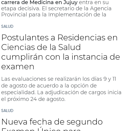
carrera de Medicina en Jujuy
entra en su
etapa decisiva. El secretario de la Agencia
Provincial para la Implementación de la
Carrera de Medicina, Antonio Buljubasich,
SALUD
brindó detalles sobre el cierre del curso de
ingreso y las fechas clave para los casi dos
Postulantes a Residencias en
mil aspirantes que buscan formar parte de la
primera cohorte de profesionales formados
Ciencias de la Salud
íntegramente en la provincia.
cumplirán con la instancia de
examen
Las evaluaciones se realizarán los días 9 y 11
de agosto de acuerdo a la opción de
especialidad. La adjudicación de cargos inicia
el próximo 24 de agosto.
SALUD
Nueva fecha de segundo