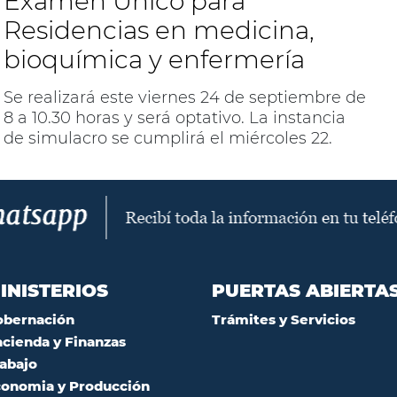
Examen Único para
Residencias en medicina,
bioquímica y enfermería
Se realizará este viernes 24 de septiembre de
8 a 10.30 horas y será optativo. La instancia
de simulacro se cumplirá el miércoles 22.
INISTERIOS
PUERTAS ABIERTA
obernación
Trámites y Servicios
cienda y Finanzas
abajo
onomia y Producción