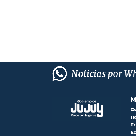
M
G
Ha
Tr
Ec