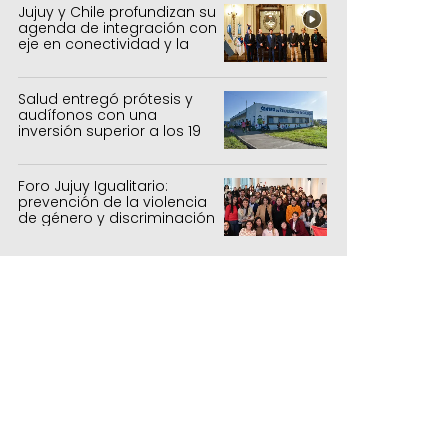
forestal
Jujuy y Chile profundizan su
agenda de integración con
eje en conectividad y la
mejora del Paso de Jama
Salud entregó prótesis y
audífonos con una
inversión superior a los 19
millones de pesos
Foro Jujuy Igualitario:
prevención de la violencia
de género y discriminación