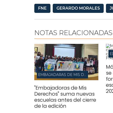
FNE
GERARDO MORALES
J
NOTAS RELACIONADAS
E
Má
se
EMBAJADARAS DE MIS DERECHOS
fo
es
"Embajadoras de Mis
20
Derechos" suma nuevas
escuelas antes del cierre
de la edición