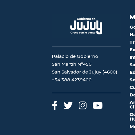
M
G
Ha
Tr
Ec
Palacio de Gobierno
In
San Martín Nº450
Sa
San Salvador de Jujuy (4600)
Ed
Se
+54 388 4239400
Cu
De
A
Cl
Go
Hu
Mo