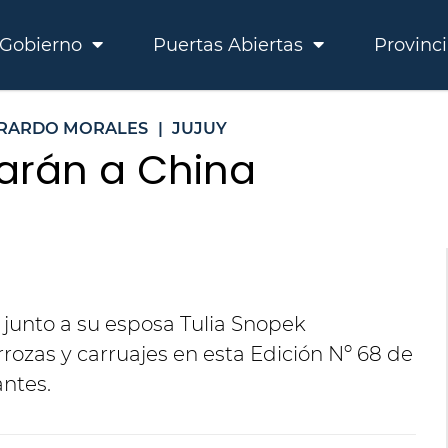
Gobierno
Puertas Abiertas
Provinc
RARDO MORALES
|
JUJUY
jarán a China
junto a su esposa Tulia Snopek
rrozas y carruajes en esta Edición Nº 68 de
antes.