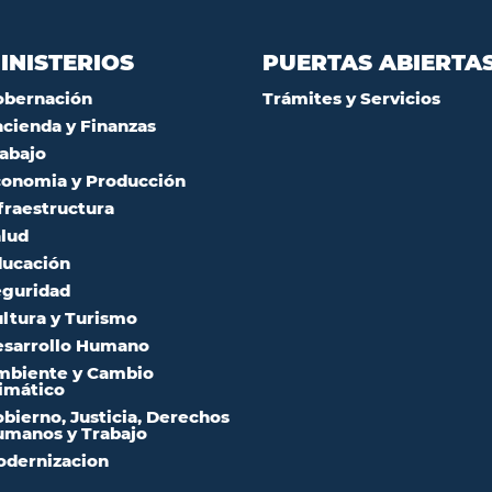
INISTERIOS
PUERTAS ABIERTA
obernación
Trámites y Servicios
cienda y Finanzas
abajo
onomia y Producción
fraestructura
lud
ucación
guridad
ltura y Turismo
sarrollo Humano
mbiente y Cambio
imático
bierno, Justicia, Derechos
manos y Trabajo
dernizacion