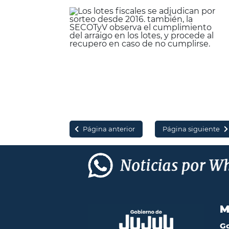
Página anterior
Página siguiente
M
G