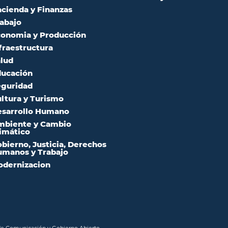
cienda y Finanzas
abajo
onomia y Producción
fraestructura
lud
ucación
guridad
ltura y Turismo
sarrollo Humano
mbiente y Cambio
imático
bierno, Justicia, Derechos
manos y Trabajo
dernizacion