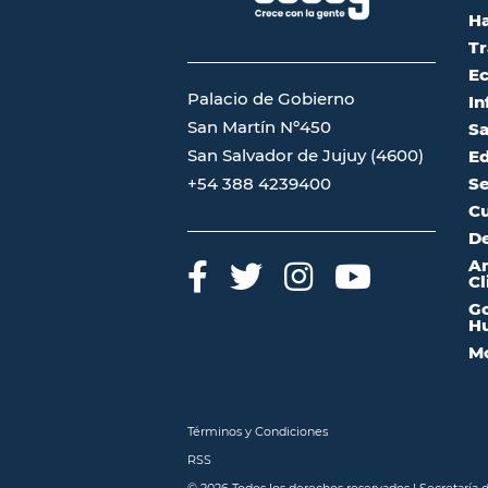
Ha
Tr
Ec
Palacio de Gobierno
In
San Martín Nº450
Sa
San Salvador de Jujuy (4600)
Ed
Se
+54 388 4239400
Cu
De
A
Cl
Go
Hu
Mo
Términos y Condiciones
RSS