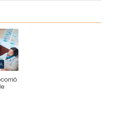
IA
corrió
de