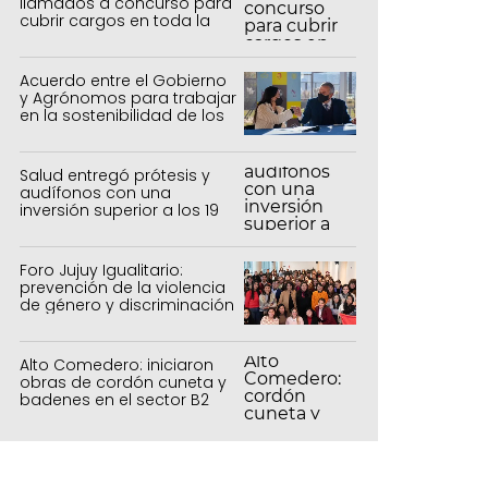
llamados a concurso para
cubrir cargos en toda la
provincia
Acuerdo entre el Gobierno
y Agrónomos para trabajar
en la sostenibilidad de los
sistemas productivos
agrícolas, pecuarios y
forestal
Salud entregó prótesis y
audífonos con una
inversión superior a los 19
millones de pesos
Foro Jujuy Igualitario:
prevención de la violencia
de género y discriminación
Alto Comedero: iniciaron
obras de cordón cuneta y
badenes en el sector B2