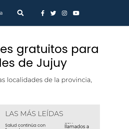
ia
res gratuitos para
des de Jujuy
as localidades de la provincia,
LAS MÁS LEÍDAS
ás talleres gratuitos para emprendedores
ocalidades de Jujuy
Salud continúa con