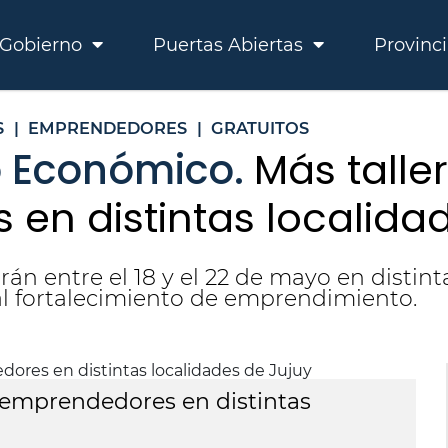
Gobierno
Puertas Abiertas
Provinc
S
|
EMPRENDEDORES
|
GRATUITOS
o Económico.
Más talle
en distintas localida
rán entre el 18 y el 22 de mayo en distint
al fortalecimiento de emprendimiento.
a emprendedores en distintas
M
l