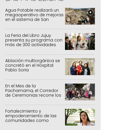
Agua Potable realizará un
megaoperativo de mejoras
en el sistema de San
Salvador y Alto Comedero
La Feria del Libro Jujuy
presenta su programa con
más de 300 actividades
para todas las edades
Ablación multiorgánica se
concretó en el Hospital
Pablo Soria
En el Mes de la
Pachamama, el Corredor
de Ceremonias recorre los
centros culturales de la
capital
Fortalecimiento y
empoderamiento de las
comunidades como
política de estado