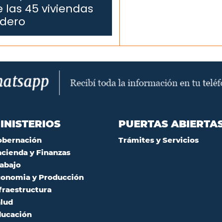
 las 45 viviendas
edero
INISTERIOS
PUERTAS ABIERTA
obernación
Trámites y Servicios
cienda y Finanzas
abajo
onomia y Producción
fraestructura
lud
ucación