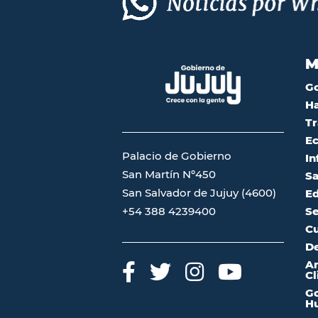
M
G
Ha
Tr
Ec
Palacio de Gobierno
In
San Martín Nº450
Sa
San Salvador de Jujuy (4600)
Ed
Se
+54 388 4239400
Cu
De
A
Cl
Go
Hu