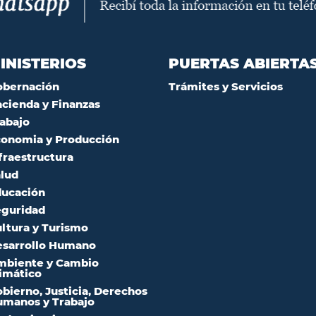
INISTERIOS
PUERTAS ABIERTA
obernación
Trámites y Servicios
cienda y Finanzas
abajo
onomia y Producción
fraestructura
lud
ucación
guridad
ltura y Turismo
sarrollo Humano
mbiente y Cambio
imático
bierno, Justicia, Derechos
manos y Trabajo