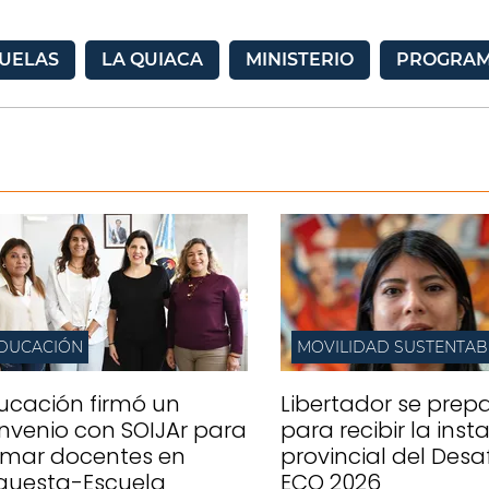
UELAS
LA QUIACA
MINISTERIO
PROGRA
DUCACIÓN
MOVILIDAD SUSTENTAB
ucación firmó un
Libertador se prep
nvenio con SOIJAr para
para recibir la inst
rmar docentes en
provincial del Desa
questa-Escuela
ECO 2026