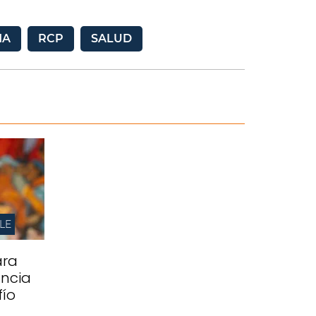
MA
RCP
SALUD
LE
ara
ancia
fío