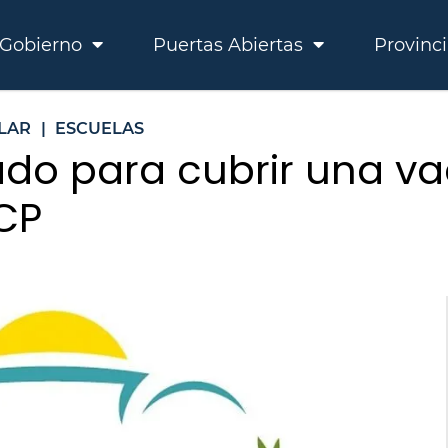
Gobierno
Puertas Abiertas
Provinc
LAR
|
ESCUELAS
ado para cubrir una va
CP