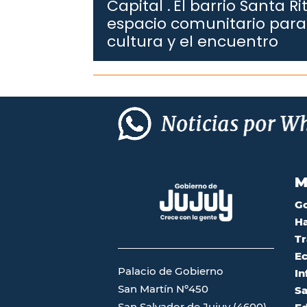
Capital .
El barrio Santa 
espacio comunitario para 
cultura y el encuentro
M
G
Ha
Tr
Ec
Palacio de Gobierno
In
San Martín Nº450
Sa
San Salvador de Jujuy (4600)