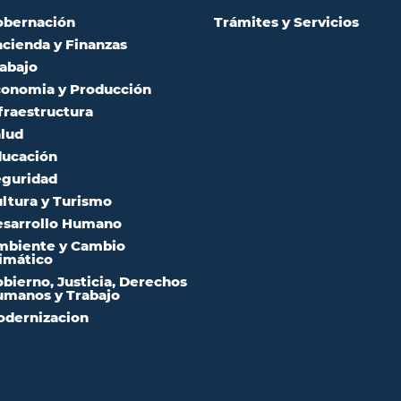
obernación
Trámites y Servicios
cienda y Finanzas
abajo
onomia y Producción
fraestructura
lud
ucación
guridad
ltura y Turismo
sarrollo Humano
mbiente y Cambio
imático
bierno, Justicia, Derechos
manos y Trabajo
dernizacion