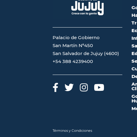
G
Ha
Tr
Ec
Palacio de Gobierno
In
San Martín Nº450
Sa
San Salvador de Jujuy (4600)
Ed
Se
+54 388 4239400
Cu
De
A
Cl
Go
Hu
Mo
Términos y Condiciones