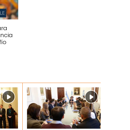
LE
ara
ancia
fío