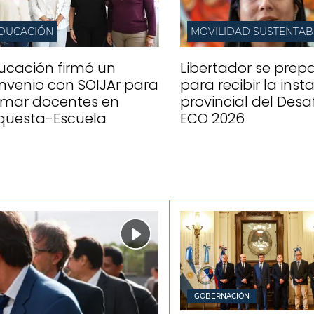
DUCACIÓN
MOVILIDAD SUSTENTAB
ucación firmó un
Libertador se prep
nvenio con SOIJAr para
para recibir la inst
rmar docentes en
provincial del Desa
questa-Escuela
ECO 2026
GOBERNACIÓN