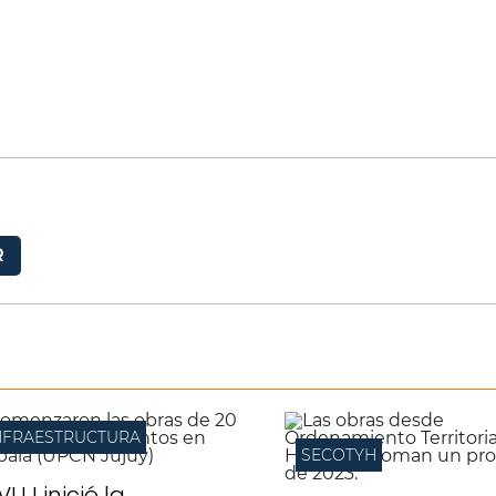
R
NFRAESTRUCTURA
SECOTYH
IVUJ inició la