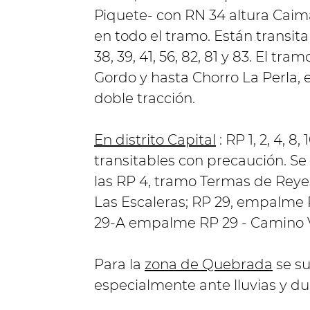
Piquete- con RN 34 altura Caim
en todo el tramo.
Están transita
38, 39, 41, 56, 82, 81 y 83. El t
Gordo y hasta Chorro La Perla, 
doble tracción.
En distrito Capital
: RP 1, 2, 4, 8,
transitables con precaución.
Se 
las RP 4, tramo Termas de Reye
Las Escaleras;
RP 29, empalme RN
29-A empalme RP 29 - Camino V
Para la
zona de Quebrada
se su
especialmente ante lluvias y du