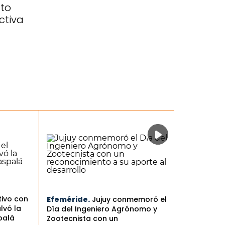
to
activa
tivo con
Efeméride.
Jujuy conmemoró el
lvó la
Día del Ingeniero Agrónomo y
palá
Zootecnista con un